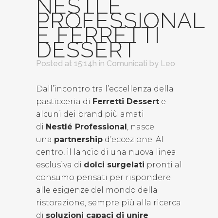
NESTLÉ
PROFESSIONAL
E FERRETTI
DESSERT
Posted at 15:14h
in
Comunicati
by
Leo
Dall’incontro tra l’eccellenza della
pasticceria di
Ferretti Dessert
e
alcuni dei brand più amati
di
Nestlé Professional
, nasce
una
partnership
d’eccezione. Al
centro, il lancio di una nuova linea
esclusiva di
dolci surgelati
pronti al
consumo pensati per rispondere
alle esigenze del mondo della
ristorazione, sempre più alla ricerca
di
soluzioni capaci di unire